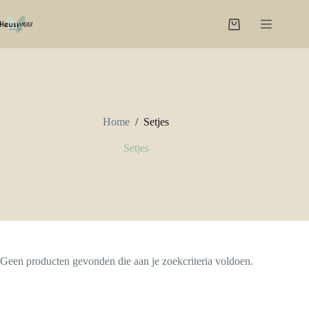
Ga
naar
Winkelwagen
de
inhoud
Home
/
Setjes
Setjes
Geen producten gevonden die aan je zoekcriteria voldoen.