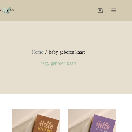
Ga
naar
Winkelwagen
de
inhoud
Home
/
baby geboren kaart
baby geboren kaart