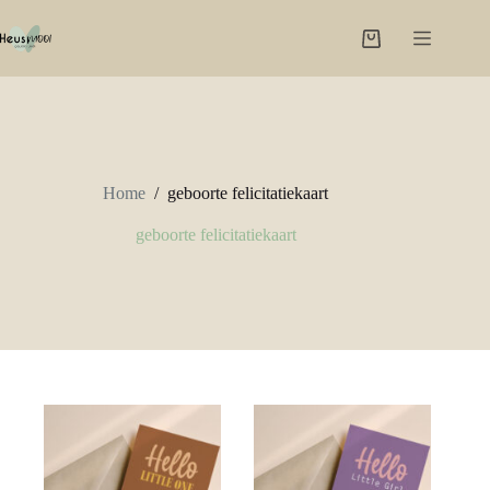
Ga
naar
Winkelwagen
de
inhoud
Home
/
geboorte felicitatiekaart
geboorte felicitatiekaart