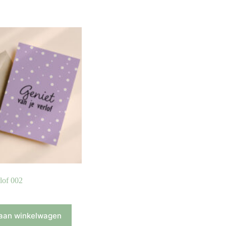
rlof 002
aan winkelwagen