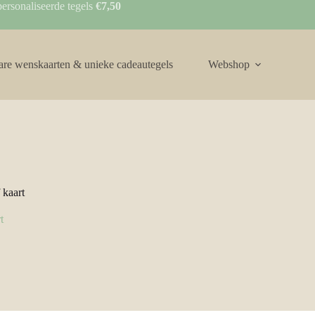
ersonaliseerde tegels
€7,50
are wenskaarten & unieke cadeautegels
Webshop
 kaart
t