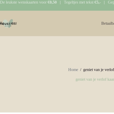
Ga
De leukste wenskaarten voor
€0,50 |
Tegeltjes met tekst
€5,- |
Gep
naar
de
inhoud
Betaalb
Home
/
geniet van je verlof
geniet van je verlof kaar