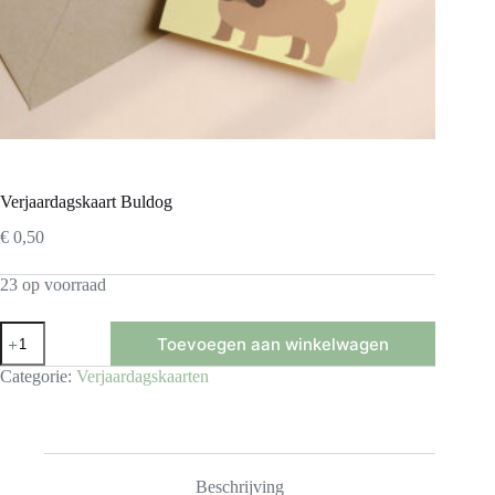
Verjaardagskaart Buldog
€
0,50
23 op voorraad
Verjaardagskaart
Toevoegen aan winkelwagen
Buldog
aantal
Categorie:
Verjaardagskaarten
Beschrijving