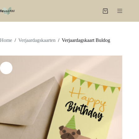
Ga
naar
Winkelwagen
de
inhoud
Home
/
Verjaardagskaarten
/
Verjaardagskaart Buldog