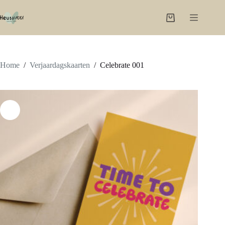
Ga
naar
Winkelwagen
de
inhoud
Home
/
Verjaardagskaarten
/
Celebrate 001