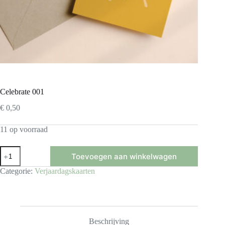
Celebrate 001
€
0,50
11 op voorraad
Celebrate
Toevoegen aan winkelwagen
001
aantal
Categorie:
Verjaardagskaarten
Beschrijving