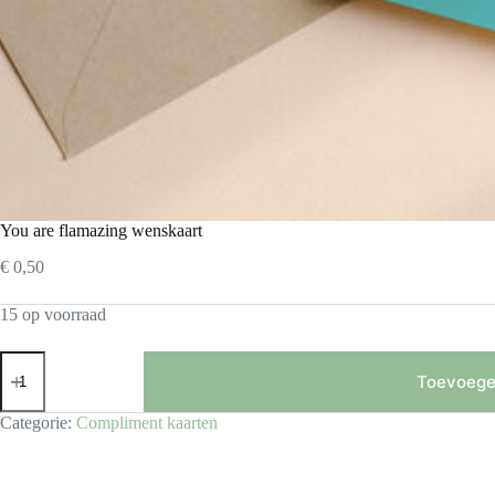
You are flamazing wenskaart
€
0,50
15 op voorraad
You
are
Toevoege
flamazing
wenskaart
Categorie:
Compliment kaarten
aantal