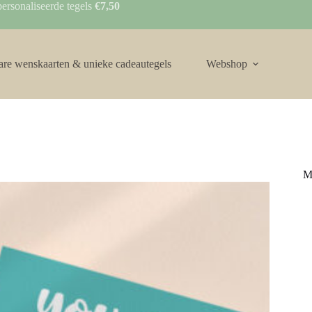
ersonaliseerde tegels
€7,50
are wenskaarten & unieke cadeautegels
Webshop
M