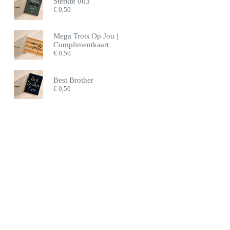
Sterkte 003
€
0,50
Mega Trots Op Jou |
Complimentkaart
€
0,50
Best Brother
€
0,50