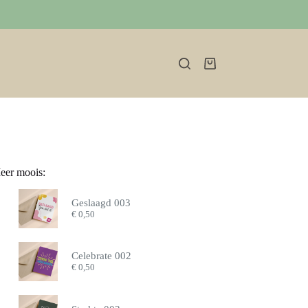
Winkelwagen
eer moois:
Geslaagd 003
€
0,50
Celebrate 002
€
0,50