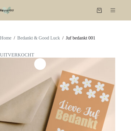
Ga
naar
Winkelwagen
de
inhoud
Home
/
Bedankt & Good Luck
/
Juf bedankt 001
UITVERKOCHT