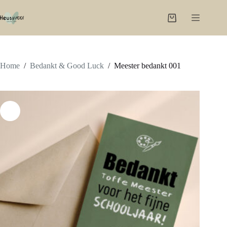
Ga
naar
Winkelwagen
de
inhoud
Home
/
Bedankt & Good Luck
/
Meester bedankt 001