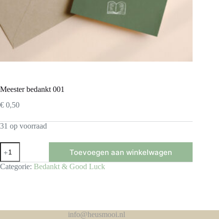
Meester bedankt 001
€
0,50
31 op voorraad
Meester
Toevoegen aan winkelwagen
bedankt
001
Categorie:
Bedankt & Good Luck
aantal
info@heusmooi.nl