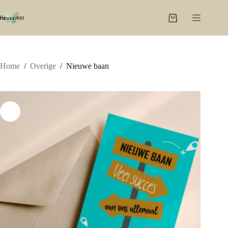
Ga
naar
Winkelwagen
de
inhoud
Home
/
Overige
/
Nieuwe baan