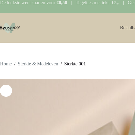
Ga
De leukste wenskaarten voor
€0,50 |
Tegeltjes met tekst
€5,- |
Gep
naar
de
inhoud
Betaalb
Home
/
Sterkte & Medeleven
/
Sterkte 001