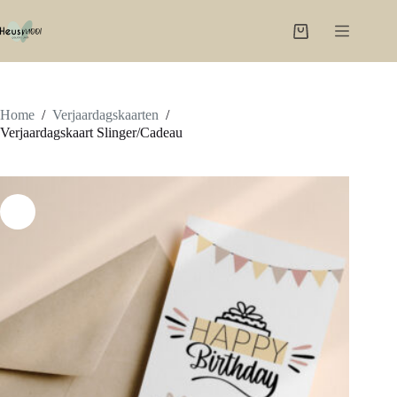
Ga
naar
Winkelwagen
de
inhoud
Home
/
Verjaardagskaarten
/
Verjaardagskaart Slinger/Cadeau