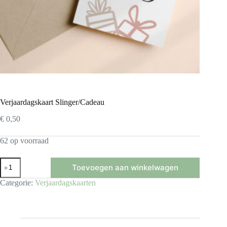
Verjaardagskaart Slinger/Cadeau
€
0,50
62 op voorraad
Verjaardagskaart
Toevoegen aan winkelwagen
Slinger/Cadeau
aantal
Categorie:
Verjaardagskaarten