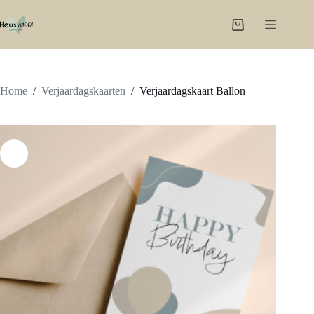
Ga
naar
Winkelwagen
de
inhoud
Home
/
Verjaardagskaarten
/
Verjaardagskaart Ballon