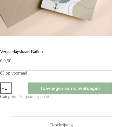
Verjaardagskaart Ballon
€
0,50
63 op voorraad
Verjaardagskaart
Toevoegen aan winkelwagen
Ballon
aantal
Categorie:
Verjaardagskaarten
Beschrijving