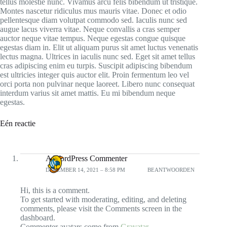
tellus molestie nunc. Vivamus arcu felis bibendum ut tristique.
Montes nascetur ridiculus mus mauris vitae. Donec et odio
pellentesque diam volutpat commodo sed. Iaculis nunc sed
augue lacus viverra vitae. Neque convallis a cras semper
auctor neque vitae tempus. Neque egestas congue quisque
egestas diam in. Elit ut aliquam purus sit amet luctus venenatis
lectus magna. Ultrices in iaculis nunc sed. Eget sit amet tellus
cras adipiscing enim eu turpis. Suscipit adipiscing bibendum
est ultricies integer quis auctor elit. Proin fermentum leo vel
orci porta non pulvinar neque laoreet. Libero nunc consequat
interdum varius sit amet mattis. Eu mi bibendum neque
egestas.
Eén reactie
A WordPress Commenter
DECEMBER 14, 2021 – 8:58 PM
BEANTWOORDEN
Hi, this is a comment.
To get started with moderating, editing, and deleting
comments, please visit the Comments screen in the
dashboard.
Commenter avatars come from
Gravatar
.