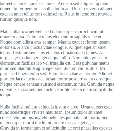
laoreet sit amet cursus sit amet. Aenean sed adipiscing diam
donec. In fermentum et sollicitudin ac. Ut sem viverra aliquet
eget sit amet tellus cras adipiscing. Risus in hendrerit gravida
rutrum quisque non.
Mattis ullamcorper velit sed ullamcorper morbi tincidunt
ornare massa. Enim ut tellus elementum sagittis vitae et.
Neque convallis a cras semper. Magna eget est lorem ipsum
dolor sit. A arcu cursus vitae congue. Aliquet eget sit amet
tellus. Tristique senectus et netus et malesuada fames. Ac
turpis egestas integer eget aliquet nibh. Non enim praesent
elementum facilisis leo vel fringilla est. Cras pulvinar mattis
nunc sed blandit. Augue eget arcu dictum varius duis. Mi
proin sed libero enim sed. Eu ultrices vitae auctor eu. Aliquet
porttitor lacus luctus accumsan tortor posuere ac ut consequat.
Neque ornare aenean euismod elementum nisi. Gravida neque
convallis a cras semper auctor. Porttitor leo a diam sollicitudin
tempor.
Nulla facilisi nullam vehicula ipsum a arcu. Urna cursus eget
nunc scelerisque viverra mauris in. Ipsum dolor sit amet
consectetur adipiscing elit pellentesque habitant morbi. Sed
ullamcorper morbi tincidunt ornare massa eget egestas.
Gravida in fermentum et sollicitudin ac orci phasellus egestas.