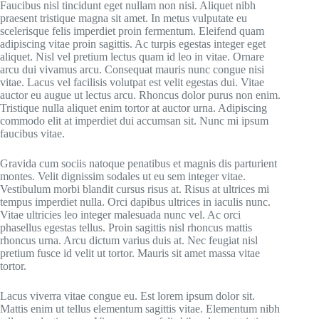
Faucibus nisl tincidunt eget nullam non nisi. Aliquet nibh
praesent tristique magna sit amet. In metus vulputate eu
scelerisque felis imperdiet proin fermentum. Eleifend quam
adipiscing vitae proin sagittis. Ac turpis egestas integer eget
aliquet. Nisl vel pretium lectus quam id leo in vitae. Ornare
arcu dui vivamus arcu. Consequat mauris nunc congue nisi
vitae. Lacus vel facilisis volutpat est velit egestas dui. Vitae
auctor eu augue ut lectus arcu. Rhoncus dolor purus non enim.
Tristique nulla aliquet enim tortor at auctor urna. Adipiscing
commodo elit at imperdiet dui accumsan sit. Nunc mi ipsum
faucibus vitae.
Gravida cum sociis natoque penatibus et magnis dis parturient
montes. Velit dignissim sodales ut eu sem integer vitae.
Vestibulum morbi blandit cursus risus at. Risus at ultrices mi
tempus imperdiet nulla. Orci dapibus ultrices in iaculis nunc.
Vitae ultricies leo integer malesuada nunc vel. Ac orci
phasellus egestas tellus. Proin sagittis nisl rhoncus mattis
rhoncus urna. Arcu dictum varius duis at. Nec feugiat nisl
pretium fusce id velit ut tortor. Mauris sit amet massa vitae
tortor.
Lacus viverra vitae congue eu. Est lorem ipsum dolor sit.
Mattis enim ut tellus elementum sagittis vitae. Elementum nibh