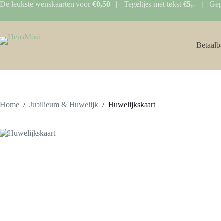
Ga
De leukste wenskaarten voor
€0,50 |
Tegeltjes met tekst
€5,- |
Gep
naar
de
inhoud
Betaalb
Home
/
Jubilieum & Huwelijk
/
Huwelijkskaart