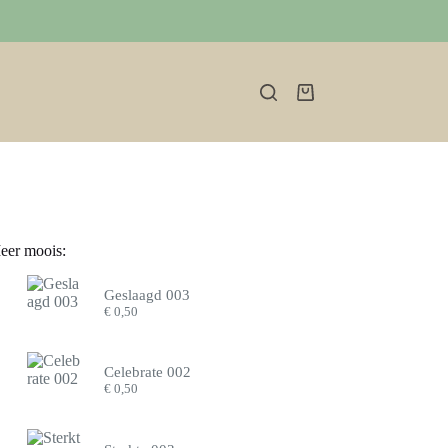
Winkelwagen
eer moois:
Geslaagd 003
€
0,50
Celebrate 002
€
0,50