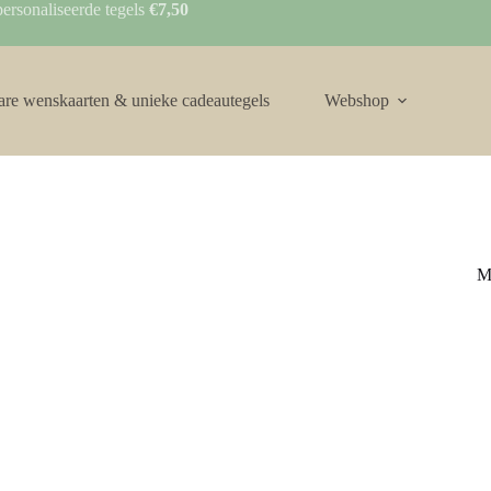
ersonaliseerde tegels
€7,50
are wenskaarten & unieke cadeautegels
Webshop
M