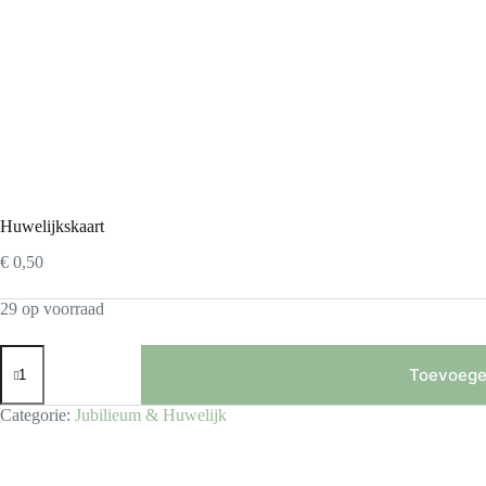
Huwelijkskaart
€
0,50
29 op voorraad
Huwelijkskaart
aantal
Toevoege
Categorie:
Jubilieum & Huwelijk