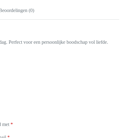
Beoordelingen (0)
 dag. Perfect voor een persoonlijke boodschap vol liefde.
rd met
*
ail
*