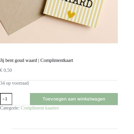
Jij bent goud waard | Complimentkaart
€
0,50
34 op voorraad
Jij
Toevoegen aan winkelwagen
bent
goud
Categorie:
Compliment kaarten
waard
|
Complimentkaart
aantal