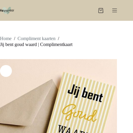
Ga
naar
Winkelwagen
de
inhoud
Home
/
Compliment kaarten
/
Jij bent goud waard | Complimentkaart