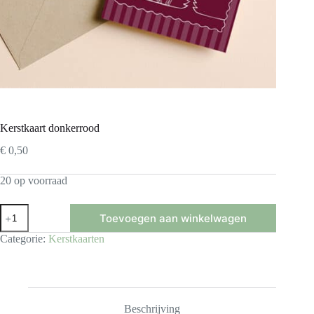
Kerstkaart donkerrood
€
0,50
20 op voorraad
Kerstkaart
Toevoegen aan winkelwagen
donkerrood
aantal
Categorie:
Kerstkaarten
Beschrijving