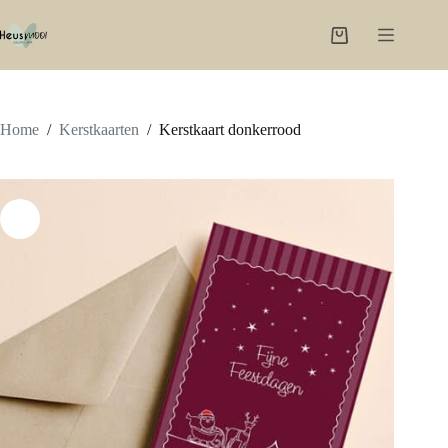
Ga
naar
Winkelwagen
de
inhoud
Home
/
Kerstkaarten
/
Kerstkaart donkerrood