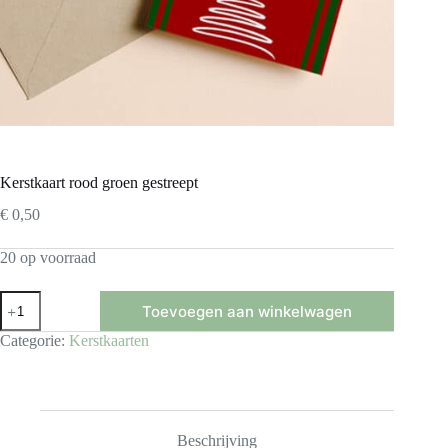
Kerstkaart rood groen gestreept
€
0,50
20 op voorraad
Kerstkaart
Toevoegen aan winkelwagen
rood
groen
Categorie:
Kerstkaarten
gestreept
aantal
Beschrijving