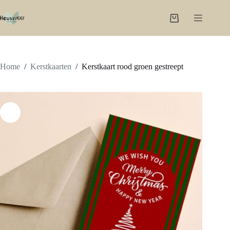
Ga
naar
Winkelwagen
de
inhoud
Home
/
Kerstkaarten
/
Kerstkaart rood groen gestreept