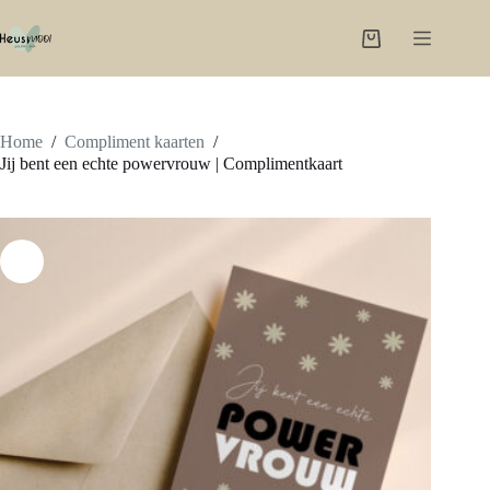
Ga
naar
Winkelwagen
de
inhoud
Home
/
Compliment kaarten
/
Jij bent een echte powervrouw | Complimentkaart