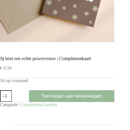
Jij bent een echte powervrouw | Complimentkaart
€
0,50
10 op voorraad
Jij
Toevoegen aan winkelwagen
bent
een
Categorie:
Compliment kaarten
echte
powervrouw
|
Complimentkaart
aantal