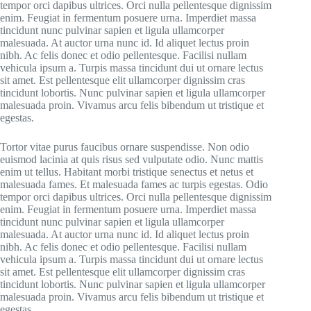
tempor orci dapibus ultrices. Orci nulla pellentesque dignissim
enim. Feugiat in fermentum posuere urna. Imperdiet massa
tincidunt nunc pulvinar sapien et ligula ullamcorper
malesuada. At auctor urna nunc id. Id aliquet lectus proin
nibh. Ac felis donec et odio pellentesque. Facilisi nullam
vehicula ipsum a. Turpis massa tincidunt dui ut ornare lectus
sit amet. Est pellentesque elit ullamcorper dignissim cras
tincidunt lobortis. Nunc pulvinar sapien et ligula ullamcorper
malesuada proin. Vivamus arcu felis bibendum ut tristique et
egestas.
Tortor vitae purus faucibus ornare suspendisse. Non odio
euismod lacinia at quis risus sed vulputate odio. Nunc mattis
enim ut tellus. Habitant morbi tristique senectus et netus et
malesuada fames. Et malesuada fames ac turpis egestas. Odio
tempor orci dapibus ultrices. Orci nulla pellentesque dignissim
enim. Feugiat in fermentum posuere urna. Imperdiet massa
tincidunt nunc pulvinar sapien et ligula ullamcorper
malesuada. At auctor urna nunc id. Id aliquet lectus proin
nibh. Ac felis donec et odio pellentesque. Facilisi nullam
vehicula ipsum a. Turpis massa tincidunt dui ut ornare lectus
sit amet. Est pellentesque elit ullamcorper dignissim cras
tincidunt lobortis. Nunc pulvinar sapien et ligula ullamcorper
malesuada proin. Vivamus arcu felis bibendum ut tristique et
egestas.