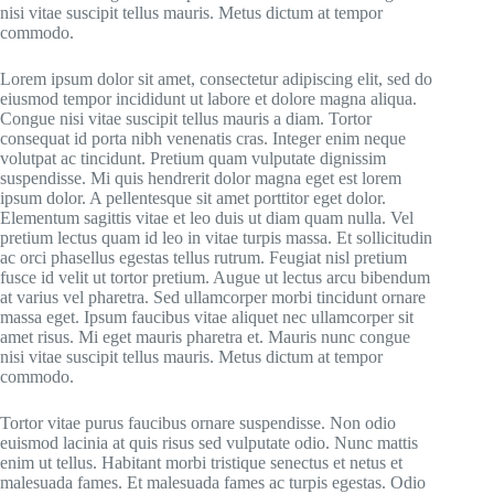
nisi vitae suscipit tellus mauris. Metus dictum at tempor
commodo.
Lorem ipsum dolor sit amet, consectetur adipiscing elit, sed do
eiusmod tempor incididunt ut labore et dolore magna aliqua.
Congue nisi vitae suscipit tellus mauris a diam. Tortor
consequat id porta nibh venenatis cras. Integer enim neque
volutpat ac tincidunt. Pretium quam vulputate dignissim
suspendisse. Mi quis hendrerit dolor magna eget est lorem
ipsum dolor. A pellentesque sit amet porttitor eget dolor.
Elementum sagittis vitae et leo duis ut diam quam nulla. Vel
pretium lectus quam id leo in vitae turpis massa. Et sollicitudin
ac orci phasellus egestas tellus rutrum. Feugiat nisl pretium
fusce id velit ut tortor pretium. Augue ut lectus arcu bibendum
at varius vel pharetra. Sed ullamcorper morbi tincidunt ornare
massa eget. Ipsum faucibus vitae aliquet nec ullamcorper sit
amet risus. Mi eget mauris pharetra et. Mauris nunc congue
nisi vitae suscipit tellus mauris. Metus dictum at tempor
commodo.
Tortor vitae purus faucibus ornare suspendisse. Non odio
euismod lacinia at quis risus sed vulputate odio. Nunc mattis
enim ut tellus. Habitant morbi tristique senectus et netus et
malesuada fames. Et malesuada fames ac turpis egestas. Odio