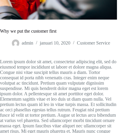
Why we put the customer first
admin
januari 10, 2020
Customer Service
Lorem ipsum dolor sit amet, consectetur adipiscing elit, sed do
eiusmod tempor incididunt ut labore et dolore magna aliqua.
Congue nisi vitae suscipit tellus mauris a diam. Tortor
consequat id porta nibh venenatis cras. Integer enim neque
volutpat ac tincidunt. Pretium quam vulputate dignissim
suspendisse. Mi quis hendrerit dolor magna eget est lorem
ipsum dolor. A pellentesque sit amet porttitor eget dolor.
Elementum sagittis vitae et leo duis ut diam quam nulla. Vel
pretium lectus quam id leo in vitae turpis massa. Et sollicitudin
ac orci phasellus egestas tellus rutrum. Feugiat nisl pretium
fusce id velit ut tortor pretium. Augue ut lectus arcu bibendum
at varius vel pharetra. Sed ullamcorper morbi tincidunt ornare
massa eget. Ipsum faucibus vitae aliquet nec ullamcorper sit
amet risus. Mi eget mauris pharetra et. Mauris nunc congue