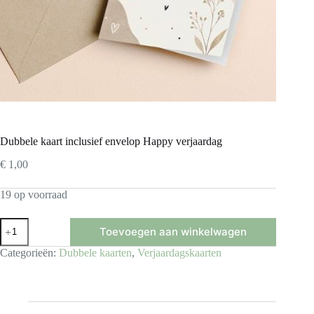
Dubbele kaart inclusief envelop Happy verjaardag
€
1,00
19 op voorraad
Dubbele
Toevoegen aan winkelwagen
kaart
inclusief
Categorieën:
Dubbele kaarten
,
Verjaardagskaarten
envelop
Happy
verjaardag
aantal