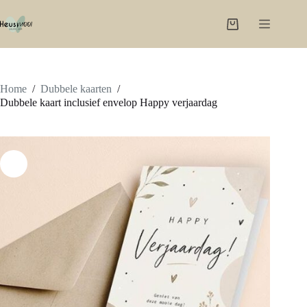
Ga
naar
Winkelwagen
de
inhoud
Home
/
Dubbele kaarten
/
Dubbele kaart inclusief envelop Happy verjaardag